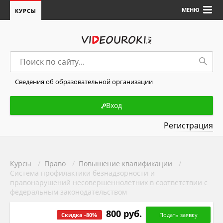
МЕНЮ
КУРСЫ
Сведения об образовательной организации
Вход
Регистрация
Курсы
/
Право
/
Повышение квалификации
/
Система профилактики безнадзорности и
правонарушений несовершеннолетних в соответствии с
федеральным законодательством
800 руб.
Скидка -80%